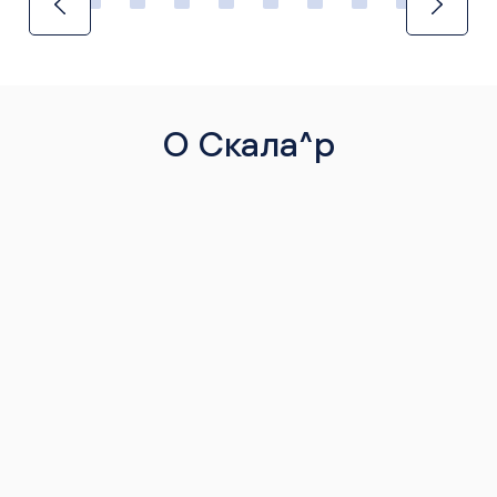
О Скала^р