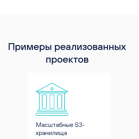
Примеры реализованных
проектов
бочих
Масштабные S3-
ИТ-и
хранилища
Постр