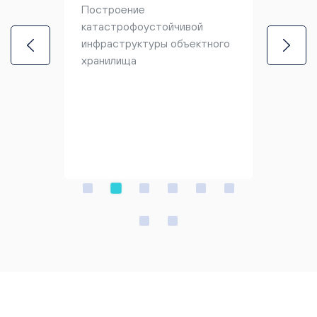
инфра
Построение
Скала
катастрофоустойчивой
я
федер
инфраструктуры объектного
России
высок
хранилища
еменно
инфор
телей