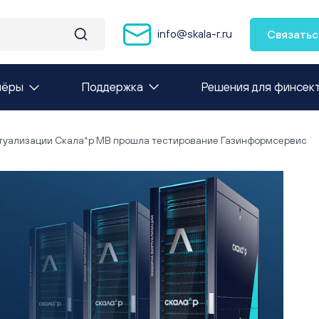
info@skala-r.ru
Связатьс
нёры
Поддержка
Решения для финсек
уализации Скала^р МВ прошла тестирование Газинформсервис