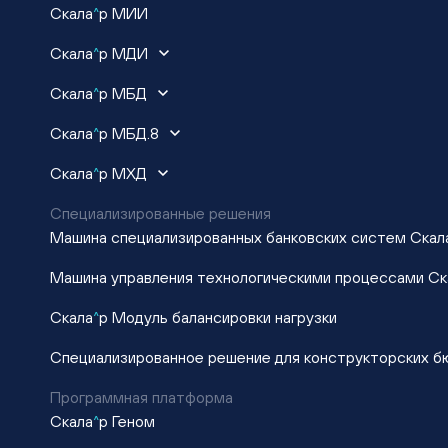
Скала
^
р МИИ
Скала
^
р МДИ
Скала
^
р МБД
Скала
^
р МБД.8
Скала
^
р МХД
Специализированные решения
Машина специализированных банковских систем Скал
Машина управления технологическими процессами Ск
Скала
^
р Модуль балансировки нагрузки
Специализированное решение для конструкторских б
Программная платформа
Скала
^
р Геном