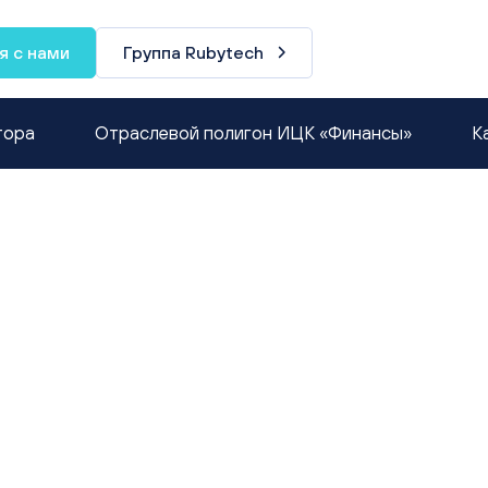
я с нами
Группа Rubytech
тора
Отраслевой полигон ИЦК «Финансы»
К