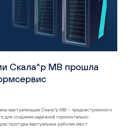
ии Скала^р МВ прошла
формсервис
ины виртуализации Скала^р МВ – преднастроенного
го для создания надежной горизонтально-
раструктуры виртуальных рабочих мест