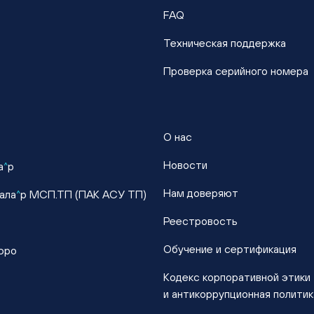
FAQ
Техническая поддержка
Проверка серийного номера
О нас
Новости
а
^
р
Нам доверяют
ала
^
р МСП.ТП (ПАК АСУ ТП)
Реестровость
Обучение и сертификация
юро
Кодекс корпоративной этики
и антикоррупционная политик