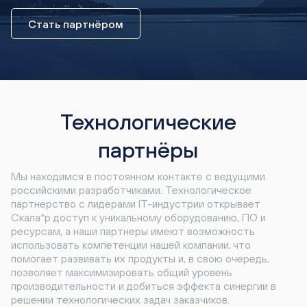
Стать партнёром
Технологические
партнёры
Мы находимся в постоянном контакте с ведущими
российскими разработчиками. Технологическое
партнерство с лидерами IT-индустрии открывает
Скала^р доступ к уникальному оборудованию, ПО и
ресурсам, а наши партнеры имеют возможность
использовать компетенции нашей компании, что
помогает развивать их продукты и, в свою очередь,
позволяет максимизировать общий уровень
производительности и добиться эффекта синергии в
решении технологических задач заказчиков.