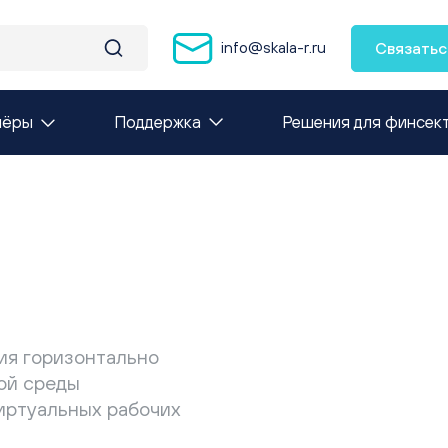
info@skala-r.ru
Связатьс
нёры
Поддержка
Решения для финсек
ия горизонтально
ой среды
иртуальных рабочих