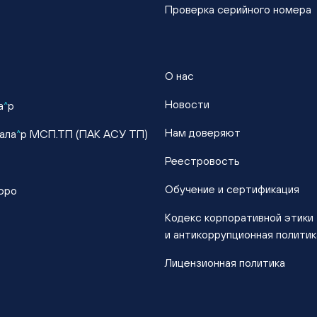
Проверка серийного номера
О нас
Новости
а
^
р
Нам доверяют
ала
^
р МСП.ТП (ПАК АСУ ТП)
Реестровость
Обучение и сертификация
юро
Кодекс корпоративной этики
и антикоррупционная политик
Лицензионная политика