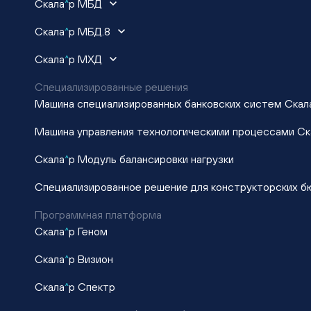
Скала
^
р МБД
Скала
^
р МБД.8
Скала
^
р МХД
Специализированные решения
Машина специализированных банковских систем Скал
Машина управления технологическими процессами Ск
Скала
^
р Модуль балансировки нагрузки
Специализированное решение для конструкторских б
Программная платформа
Скала
^
р Геном
Скала
^
р Визион
Скала
^
р Спектр