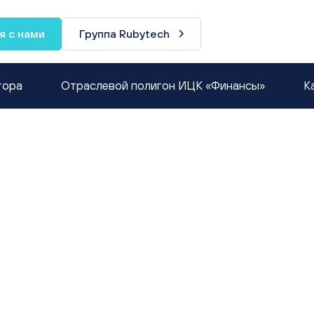
я с нами
Группа Rubytech
тора
Отраслевой полигон ИЦК «Финансы»
К