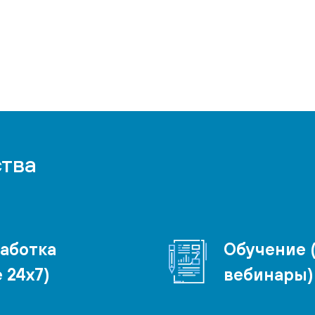
тва
работка
Обучение 
 24x7)
вебинары)