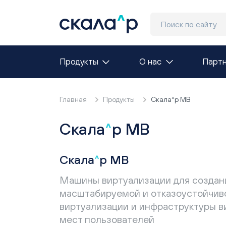
Продукты
О нас
Парт
Главная
Продукты
Скала^р МВ
Скала
^
р МВ
Скала
^
р МВ
Машины виртуализации для создан
масштабируемой и отказоустойчив
виртуализации и инфраструктуры в
мест пользователей