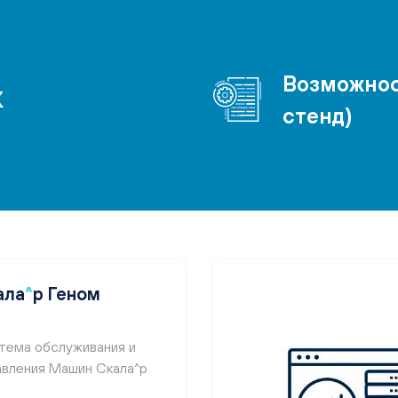
Возможнос
К
стенд)
ала
^
р Геном
тема обслуживания и
авления Машин Скала^р